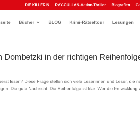
DIE KILLERIN
RAY-CULLAN-Action-Thriller
Biografien
G
tseite
Bücher
BLOG
Krimi-Rätseltour
Lesungen
in Dombetzki in der richtigen Reihenfolg
rst lesen? Diese Frage stellen sich viele Leserinnen und Leser, die n
gen. Die gute Nachricht: Die Reihenfolge ist klar. Wer die Entwicklung