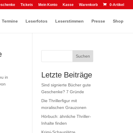
eschenke
Tickets
Mein Konto
Kasse
Warenkorb
0-Artikel
Termine
Leserfotos
Leserstimmen
Presse
Shop
e
Suchen
Letzte Beiträge
eu in
 von
Sind signierte Bücher gute
Geschenke? 7 Gründe
Die Thrillerfigur mit
moralischen Grauzonen
Hörbuch: ähnliche Thriller-
Inhalte finden
Krimi-Schauplätze