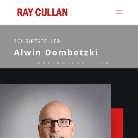
SCHRIFTSTELLER
Alwin Dombetzki
ACTION-THRILLER