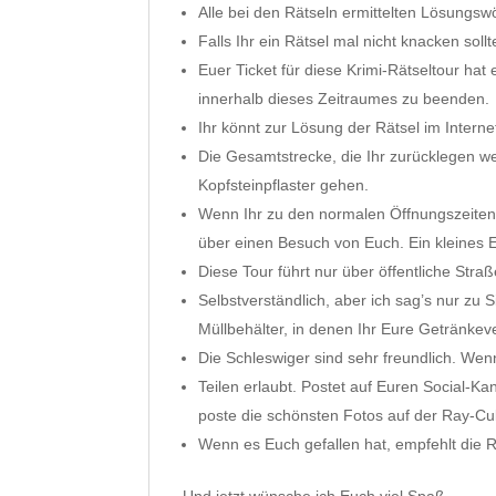
Alle bei den Rätseln ermittelten Lösungsw
Falls Ihr ein Rätsel mal nicht knacken soll
Euer Ticket für diese Krimi-Rätseltour hat
innerhalb dieses Zeitraumes zu beenden.
Ihr könnt zur Lösung der Rätsel im Inter
Die Gesamtstrecke, die Ihr zurücklegen werd
Kopfsteinpflaster gehen.
Wenn Ihr zu den normalen Öffnungszeiten
über einen Besuch von Euch. Ein kleines 
Diese Tour führt nur über öffentliche Stra
Selbstverständlich, aber ich sag’s nur zu 
Müllbehälter, in denen Ihr Eure Getränkev
Die Schleswiger sind sehr freundlich. Wenn
Teilen erlaubt. Postet auf Euren Social-K
poste die schönsten Fotos auf der Ray-Cu
Wenn es Euch gefallen hat, empfehlt die R
Und jetzt wünsche ich Euch viel Spaß