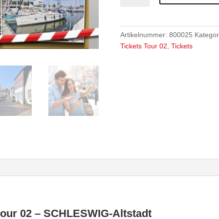
Ticket
-
02
Artikelnummer:
800025
Kategor
-
Tickets Tour 02
,
Tickets
SCHLESWIG-
Altstadt
-
"Die
verschwundene
Braut"
-
für
5
Spieler
Menge
our 02 – SCHLESWIG-Altstadt