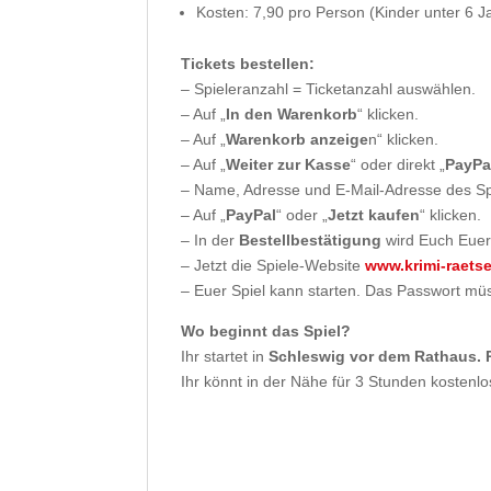
Kosten: 7,90 pro Person (Kinder unter 6 Ja
Tickets bestellen:
– Spieleranzahl = Ticketanzahl auswählen.
– Auf „
In den Warenkorb
“ klicken.
– Auf „
Warenkorb anzeige
n“ klicken.
– Auf „
Weiter zur Kasse
“ oder direkt „
PayPa
– Name, Adresse und E-Mail-Adresse des Spi
– Auf „
PayPal
“ oder „
Jetzt kaufen
“ klicken.
– In der
Bestellbestätigung
wird Euch Eue
– Jetzt die Spiele-Website
www.krimi-raets
– Euer Spiel kann starten. Das Passwort müs
Wo beginnt das Spiel?
Ihr startet in
Schleswig vor dem Rathaus. P
Ihr könnt in der Nähe für 3 Stunden kostenlo