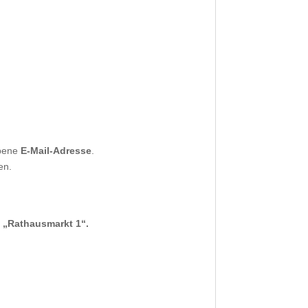
bene
E-Mail-Adresse
.
en.
e „Rathausmarkt 1“.