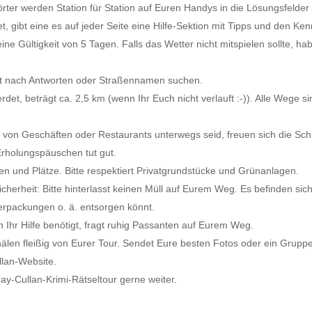
örter werden Station für Station auf Euren Handys in die Lösungsfelde
tet, gibt eine es auf jeder Seite eine Hilfe-Sektion mit Tipps und den Ken
 eine Gültigkeit von 5 Tagen. Falls das Wetter nicht mitspielen sollte, 
net nach Antworten oder Straßennamen suchen.
et, beträgt ca. 2,5 km (wenn Ihr Euch nicht verlauft :-)). Alle Wege si
 von Geschäften oder Restaurants unterwegs seid, freuen sich die Sc
Erholungspäuschen tut gut.
ßen und Plätze. Bitte respektiert Privatgrundstücke und Grünanlagen.
Sicherheit: Bitte hinterlasst keinen Müll auf Eurem Weg. Es befinden si
erpackungen o. ä. entsorgen könnt.
 Ihr Hilfe benötigt, fragt ruhig Passanten auf Eurem Weg.
anälen fleißig von Eurer Tour. Sendet Eure besten Fotos oder ein Grupp
llan-Website.
ay-Cullan-Krimi-Rätseltour gerne weiter.