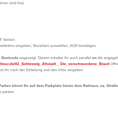
hren sind frei)
l
“ klicken.
elleiters eingeben, Bezahlart auswählen, AGB bestätigen.
r
Startcode
angezeigt. Diesen erhaltet Ihr auch parallel
an
die angege
eltour.de/02_Schleswig_Altstadt__Die_verschwundene_Braut/
öffn
st Ihr nach der Einleitung und den Infos eingeben.
arken könnt Ihr auf dem Parkplatz hinter dem Rathaus, ca. Straß
s parken.