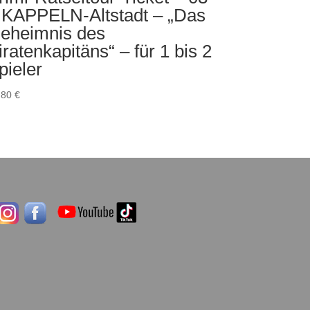
 KAPPELN-Altstadt – „Das
eheimnis des
iratenkapitäns“ – für 1 bis 2
pieler
,80
€