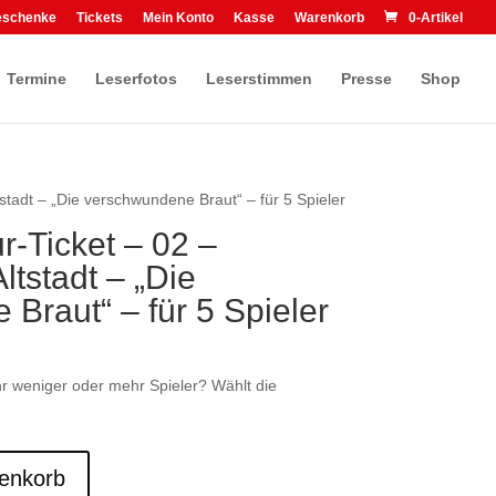
eschenke
Tickets
Mein Konto
Kasse
Warenkorb
0-Artikel
Termine
Leserfotos
Leserstimmen
Presse
Shop
tadt – „Die verschwundene Braut“ – für 5 Spieler
r-Ticket – 02 –
stadt – „Die
Braut“ – für 5 Spieler
Ihr weniger oder mehr Spieler? Wählt die
enkorb