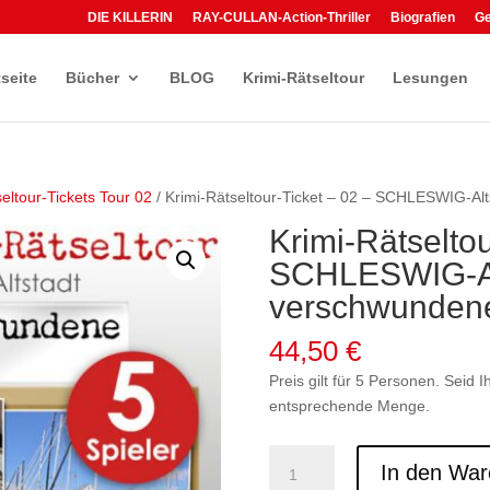
DIE KILLERIN
RAY-CULLAN-Action-Thriller
Biografien
G
tseite
Bücher
BLOG
Krimi-Rätseltour
Lesungen
eltour-Tickets Tour 02
/ Krimi-Rätseltour-Ticket – 02 – SCHLESWIG-Alts
Krimi-Rätseltou
SCHLESWIG-Alt
verschwundene 
44,50
€
Preis gilt für 5 Personen. Seid 
entsprechende Menge.
Krimi-
In den War
Rätseltour-