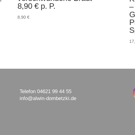
8,90 € p. P.
–
G
8,90
€
P
S
17
Telefon 04621 99 44 55
info@alwin-dombetzki.de