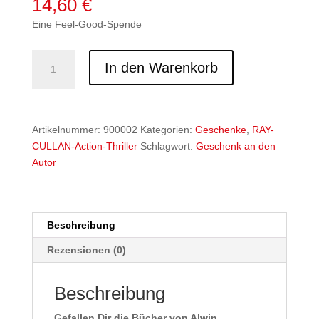
14,60
€
Eine Feel-Good-Spende
Große
In den Warenkorb
Zigarre
für
den
Autor
Artikelnummer:
900002
Kategorien:
Geschenke
,
RAY-
Menge
CULLAN-Action-Thriller
Schlagwort:
Geschenk an den
Autor
Beschreibung
Rezensionen (0)
Beschreibung
Gefallen Dir die Bücher von Alwin